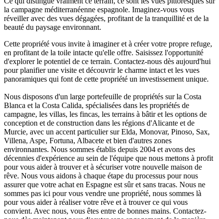
Ce qui distingue vraiment ce terrain, ce sont les vues pittoresques sur
la campagne méditerranéenne espagnole. Imaginez-vous vous
réveiller avec des vues dégagées, profitant de la tranquillité et de la
beauté du paysage environnant.
Cette propriété vous invite à imaginer et à créer votre propre refuge,
en profitant de la toile intacte qu'elle offre. Saisissez l'opportunité
d'explorer le potentiel de ce terrain. Contactez-nous dès aujourd'hui
pour planifier une visite et découvrir le charme intact et les vues
panoramiques qui font de cette propriété un investissement unique.
Nous disposons d'un large portefeuille de propriétés sur la Costa
Blanca et la Costa Calida, spécialisées dans les propriétés de
campagne, les villas, les fincas, les terrains à bâtir et les options de
conception et de construction dans les régions d'Alicante et de
Murcie, avec un accent particulier sur Elda, Monovar, Pinoso, Sax,
Villena, Aspe, Fortuna, Albacete et bien d'autres zones
environnantes. Nous sommes établis depuis 2004 et avons des
décennies d'expérience au sein de l'équipe que nous mettons à profit
pour vous aider à trouver et à sécuriser votre nouvelle maison de
rêve. Nous vous aidons à chaque étape du processus pour nous
assurer que votre achat en Espagne est sûr et sans tracas. Nous ne
sommes pas ici pour vous vendre une propriété, nous sommes là
pour vous aider à réaliser votre rêve et à trouver ce qui vous
convient. Avec nous, vous êtes entre de bonnes mains. Contactez-