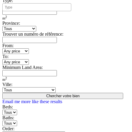
Type:
Minimum Build Area:
2
m
Province:
Trouver un numéro de référence:
From:
To:
Minimum Land Area:
2
m
Ville:
Chercher votre bien
Email me more like these results
Beds:
Baths:
Order: