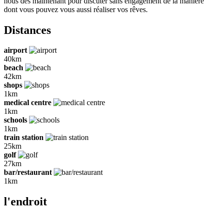
nous dès maintenant pour discuter sans engagement de la manière
dont vous pouvez vous aussi réaliser vos rêves.
Distances
airport
40km
beach
42km
shops
1km
medical centre
1km
schools
1km
train station
25km
golf
27km
bar/restaurant
1km
l'endroit