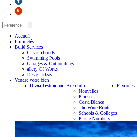
Accueil
Propriétés
Build Services
Custom builds
Swimming Pools
Garages & Outbuildings
allery Of Works
Design Ideas
Vendre votre bien
Divise
Testimonials
Area Info
Favorites
Nouvelles
Pinoso
Costa Blanca
The Wine Route
Schools & Colleges
Phone Numbers