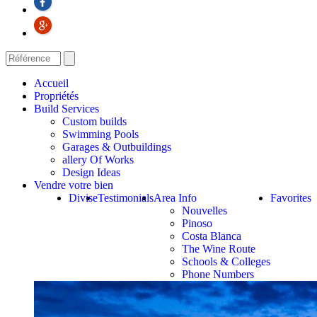
Accueil
Propriétés
Build Services
Custom builds
Swimming Pools
Garages & Outbuildings
allery Of Works
Design Ideas
Vendre votre bien
Divise
Testimonials
Area Info
Favorites
Nouvelles
Pinoso
Costa Blanca
The Wine Route
Schools & Colleges
Phone Numbers