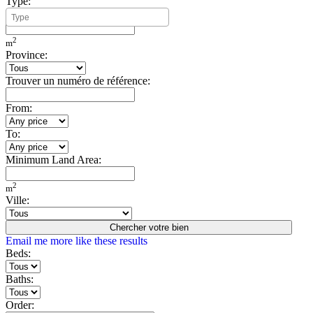
Type:
Minimum Build Area:
2
m
Province:
Trouver un numéro de référence:
From:
To:
Minimum Land Area:
2
m
Ville:
Chercher votre bien
Email me more like these results
Beds:
Baths:
Order: