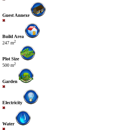
Guest Annexe
Build Area
2
247 m
Plot Size
2
500 m
Garden
Electricity
Water