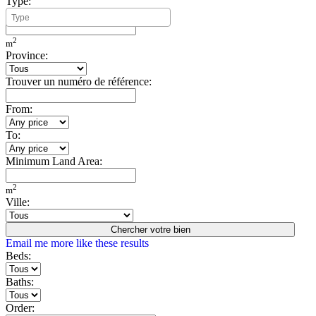
Type:
Minimum Build Area:
2
m
Province:
Trouver un numéro de référence:
From:
To:
Minimum Land Area:
2
m
Ville:
Chercher votre bien
Email me more like these results
Beds:
Baths:
Order: