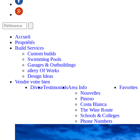
Accueil
Propriétés
Build Services
Custom builds
Swimming Pools
Garages & Outbuildings
allery Of Works
Design Ideas
Vendre votre bien
Divise
Testimonials
Area Info
Favorites
Nouvelles
Pinoso
Costa Blanca
The Wine Route
Schools & Colleges
Phone Numbers