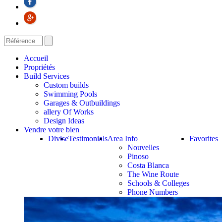
Accueil
Propriétés
Build Services
Custom builds
Swimming Pools
Garages & Outbuildings
allery Of Works
Design Ideas
Vendre votre bien
Divise
Testimonials
Area Info
Favorites
Nouvelles
Pinoso
Costa Blanca
The Wine Route
Schools & Colleges
Phone Numbers