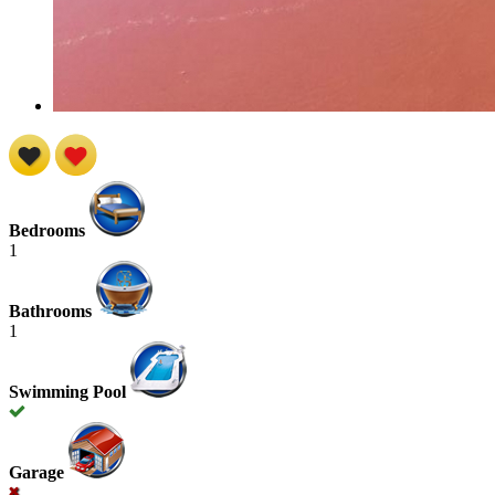
Bedrooms
1
Bathrooms
1
Swimming Pool
Garage