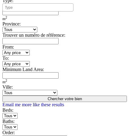
Type:
Minimum Build Area:
2
m
Province:
Trouver un numéro de référence:
From:
To:
Minimum Land Area:
2
m
Ville:
Chercher votre bien
Email me more like these results
Beds:
Baths:
Order: