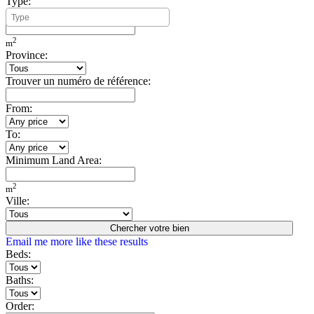
Type:
Minimum Build Area:
2
m
Province:
Trouver un numéro de référence:
From:
To:
Minimum Land Area:
2
m
Ville:
Chercher votre bien
Email me more like these results
Beds:
Baths:
Order: