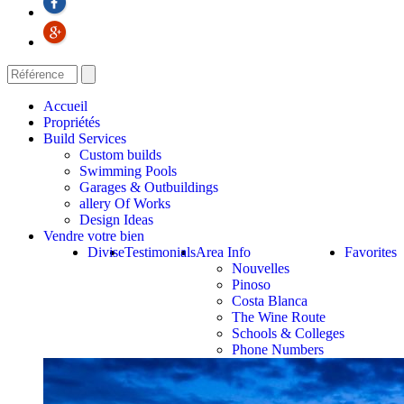
Accueil
Propriétés
Build Services
Custom builds
Swimming Pools
Garages & Outbuildings
allery Of Works
Design Ideas
Vendre votre bien
Divise
Testimonials
Area Info
Favorites
Nouvelles
Pinoso
Costa Blanca
The Wine Route
Schools & Colleges
Phone Numbers