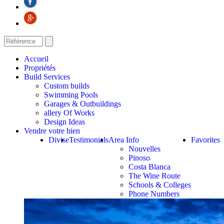
Accueil
Propriétés
Build Services
Custom builds
Swimming Pools
Garages & Outbuildings
allery Of Works
Design Ideas
Vendre votre bien
Divise
Testimonials
Area Info
Favorites
Nouvelles
Pinoso
Costa Blanca
The Wine Route
Schools & Colleges
Phone Numbers