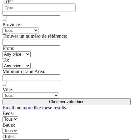
Type:
Minimum Build Area:
2
m
Province:
Trouver un numéro de référence:
From:
To:
Minimum Land Area:
2
m
Ville:
Chercher votre bien
Email me more like these results
Beds:
Baths:
Order: