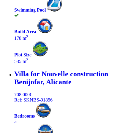
Swimming Pool
Build Area
2
178 m
Plot Size
2
535 m
Villa for Nouvelle construction
Benijofar, Alicante
708.000€
Ref: SKNBS-91856
Bedrooms
3