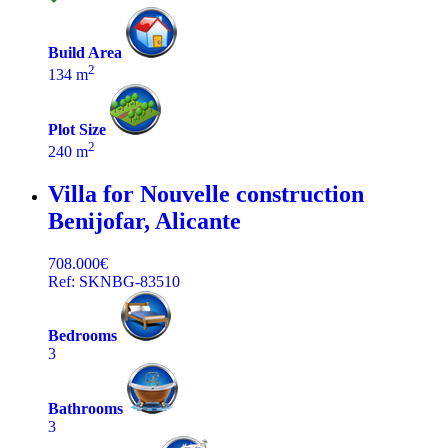
Build Area
2
134 m
Plot Size
2
240 m
Villa for Nouvelle construction
Benijofar, Alicante
708.000€
Ref: SKNBG-83510
Bedrooms
3
Bathrooms
3