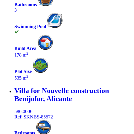
Bathrooms
3
Swimming Pool
Build Area
2
178 m
Plot Size
2
535 m
Villa for Nouvelle construction
Benijofar, Alicante
586.000€
Ref: SKNBS-85572
Bedrooms