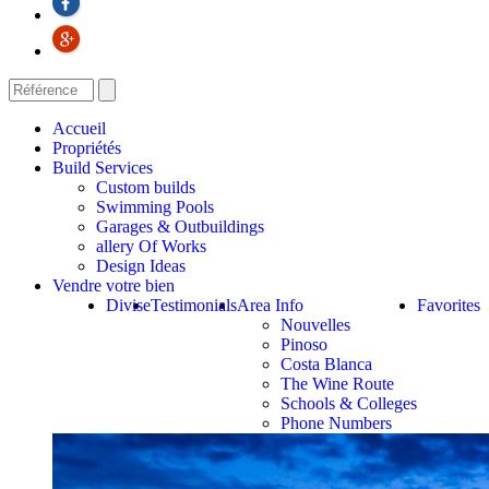
Accueil
Propriétés
Build Services
Custom builds
Swimming Pools
Garages & Outbuildings
allery Of Works
Design Ideas
Vendre votre bien
Divise
Testimonials
Area Info
Favorites
Nouvelles
Pinoso
Costa Blanca
The Wine Route
Schools & Colleges
Phone Numbers