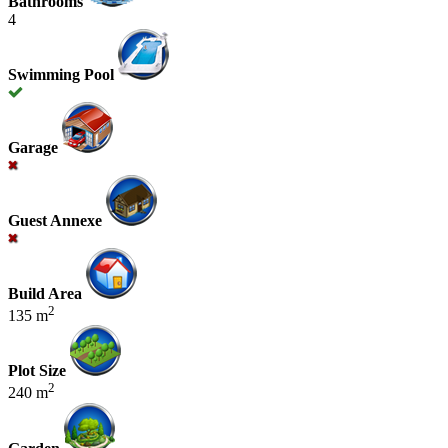
Bathrooms
4
Swimming Pool
Garage
Guest Annexe
Build Area
2
135 m
Plot Size
2
240 m