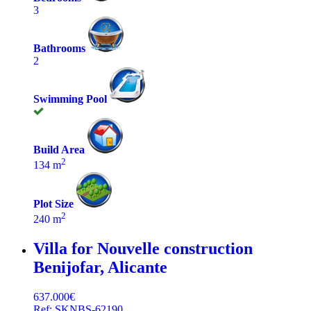
3
Bathrooms
2
Swimming Pool
Build Area
2
134 m
Plot Size
2
240 m
Villa for Nouvelle construction
Benijofar, Alicante
637.000€
Ref: SKNBS-62190