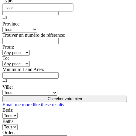
Type:
Minimum Build Area:
2
m
Province:
Trouver un numéro de référence:
From:
To:
Minimum Land Area:
2
m
Ville:
Chercher votre bien
Email me more like these results
Beds:
Baths:
Order: