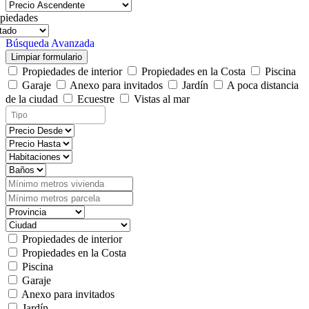
piedades
Búsqueda Avanzada
Limpiar formulario
Propiedades de interior
Propiedades en la Costa
Piscina
Garaje
Anexo para invitados
Jardín
A poca distancia
de la ciudad
Ecuestre
Vistas al mar
Propiedades de interior
Propiedades en la Costa
Piscina
Garaje
Anexo para invitados
Jardín