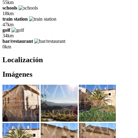
55km
schools
18km
train station
47km
golf
34km
bar/restaurant
0km
Localización
Imágenes