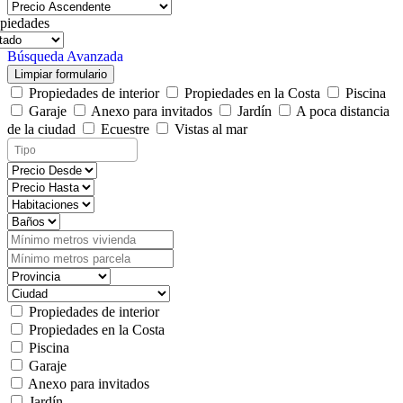
piedades
Búsqueda Avanzada
Limpiar formulario
Propiedades de interior
Propiedades en la Costa
Piscina
Garaje
Anexo para invitados
Jardín
A poca distancia
de la ciudad
Ecuestre
Vistas al mar
Propiedades de interior
Propiedades en la Costa
Piscina
Garaje
Anexo para invitados
Jardín