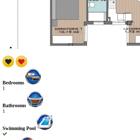
Bedrooms
1
Bathrooms
1
Swimming Pool