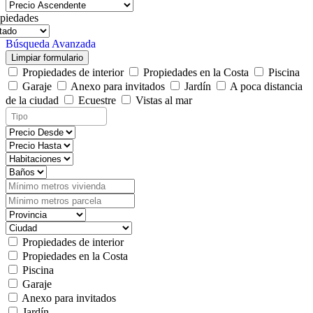
piedades
Búsqueda Avanzada
Limpiar formulario
Propiedades de interior
Propiedades en la Costa
Piscina
Garaje
Anexo para invitados
Jardín
A poca distancia
de la ciudad
Ecuestre
Vistas al mar
Propiedades de interior
Propiedades en la Costa
Piscina
Garaje
Anexo para invitados
Jardín