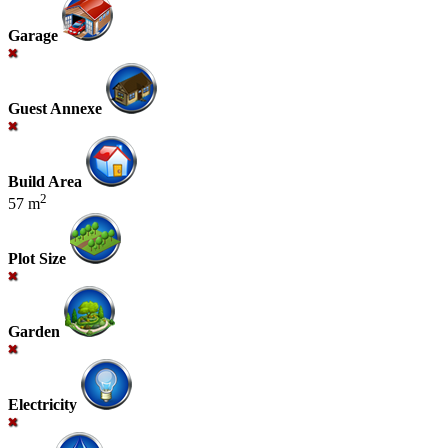
Garage
Guest Annexe
Build Area
2
57 m
Plot Size
Garden
Electricity