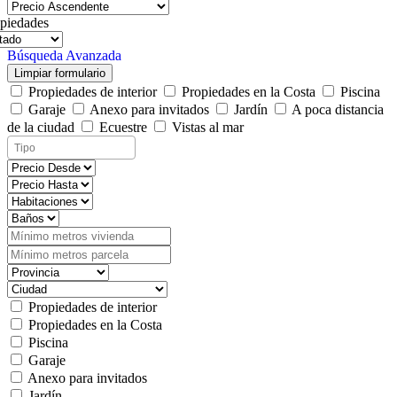
piedades
Búsqueda Avanzada
Limpiar formulario
Propiedades de interior
Propiedades en la Costa
Piscina
Garaje
Anexo para invitados
Jardín
A poca distancia
de la ciudad
Ecuestre
Vistas al mar
Propiedades de interior
Propiedades en la Costa
Piscina
Garaje
Anexo para invitados
Jardín