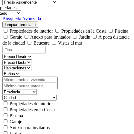
piedades
Búsqueda Avanzada
Limpiar formulario
Propiedades de interior
Propiedades en la Costa
Piscina
Garaje
Anexo para invitados
Jardín
A poca distancia
de la ciudad
Ecuestre
Vistas al mar
Propiedades de interior
Propiedades en la Costa
Piscina
Garaje
Anexo para invitados
Jardín