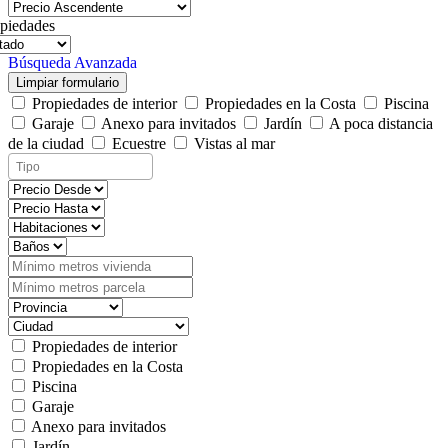
piedades
Búsqueda Avanzada
Limpiar formulario
Propiedades de interior
Propiedades en la Costa
Piscina
Garaje
Anexo para invitados
Jardín
A poca distancia
de la ciudad
Ecuestre
Vistas al mar
Propiedades de interior
Propiedades en la Costa
Piscina
Garaje
Anexo para invitados
Jardín