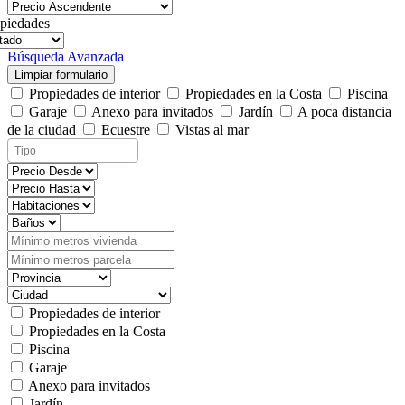
piedades
Búsqueda Avanzada
Limpiar formulario
Propiedades de interior
Propiedades en la Costa
Piscina
Garaje
Anexo para invitados
Jardín
A poca distancia
de la ciudad
Ecuestre
Vistas al mar
Propiedades de interior
Propiedades en la Costa
Piscina
Garaje
Anexo para invitados
Jardín