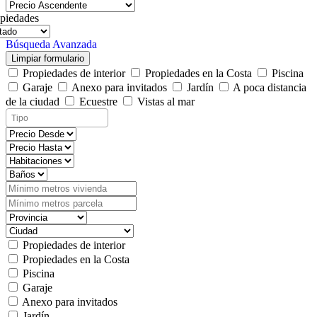
piedades
Búsqueda Avanzada
Limpiar formulario
Propiedades de interior
Propiedades en la Costa
Piscina
Garaje
Anexo para invitados
Jardín
A poca distancia
de la ciudad
Ecuestre
Vistas al mar
Propiedades de interior
Propiedades en la Costa
Piscina
Garaje
Anexo para invitados
Jardín