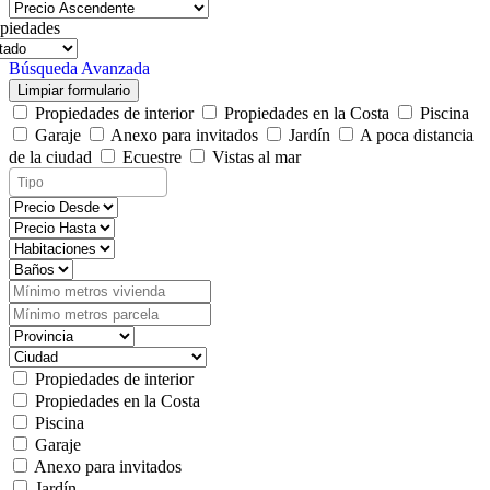
piedades
Búsqueda Avanzada
Limpiar formulario
Propiedades de interior
Propiedades en la Costa
Piscina
Garaje
Anexo para invitados
Jardín
A poca distancia
de la ciudad
Ecuestre
Vistas al mar
Propiedades de interior
Propiedades en la Costa
Piscina
Garaje
Anexo para invitados
Jardín