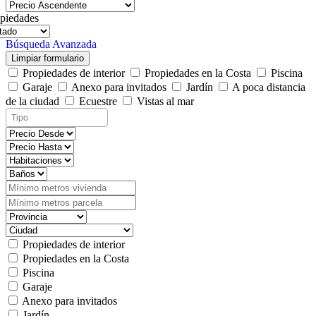
piedades
Búsqueda Avanzada
Limpiar formulario
Propiedades de interior
Propiedades en la Costa
Piscina
Garaje
Anexo para invitados
Jardín
A poca distancia
de la ciudad
Ecuestre
Vistas al mar
Propiedades de interior
Propiedades en la Costa
Piscina
Garaje
Anexo para invitados
Jardín