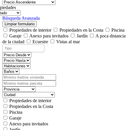
piedades
Búsqueda Avanzada
Limpiar formulario
Propiedades de interior
Propiedades en la Costa
Piscina
Garaje
Anexo para invitados
Jardín
A poca distancia
de la ciudad
Ecuestre
Vistas al mar
Propiedades de interior
Propiedades en la Costa
Piscina
Garaje
Anexo para invitados
Jardín