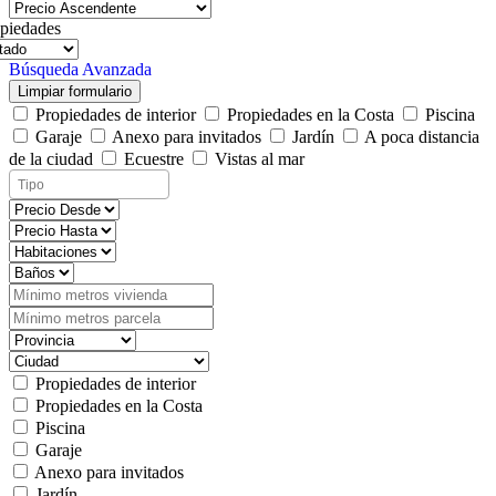
piedades
Búsqueda Avanzada
Limpiar formulario
Propiedades de interior
Propiedades en la Costa
Piscina
Garaje
Anexo para invitados
Jardín
A poca distancia
de la ciudad
Ecuestre
Vistas al mar
Propiedades de interior
Propiedades en la Costa
Piscina
Garaje
Anexo para invitados
Jardín