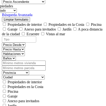
piedades
Búsqueda Avanzada
Limpiar formulario
Propiedades de interior
Propiedades en la Costa
Piscina
Garaje
Anexo para invitados
Jardín
A poca distancia
de la ciudad
Ecuestre
Vistas al mar
Propiedades de interior
Propiedades en la Costa
Piscina
Garaje
Anexo para invitados
Jardín