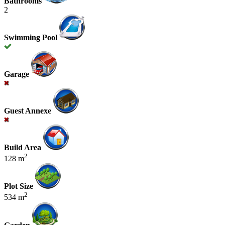
Bathrooms
2
Swimming Pool
Garage
Guest Annexe
Build Area
2
128 m
Plot Size
2
534 m