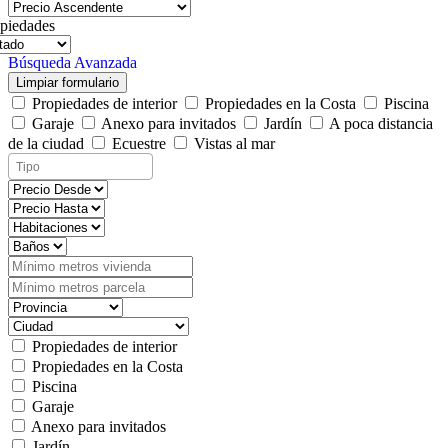
piedades
Búsqueda Avanzada
Limpiar formulario
Propiedades de interior
Propiedades en la Costa
Piscina
Garaje
Anexo para invitados
Jardín
A poca distancia
de la ciudad
Ecuestre
Vistas al mar
Propiedades de interior
Propiedades en la Costa
Piscina
Garaje
Anexo para invitados
Jardín