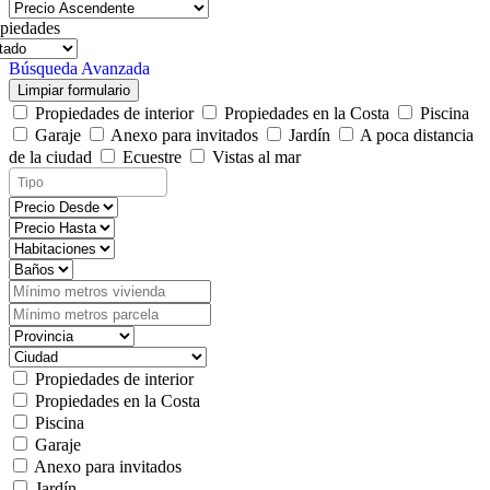
piedades
Búsqueda Avanzada
Limpiar formulario
Propiedades de interior
Propiedades en la Costa
Piscina
Garaje
Anexo para invitados
Jardín
A poca distancia
de la ciudad
Ecuestre
Vistas al mar
Propiedades de interior
Propiedades en la Costa
Piscina
Garaje
Anexo para invitados
Jardín