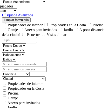
piedades
Búsqueda Avanzada
Limpiar formulario
Propiedades de interior
Propiedades en la Costa
Piscina
Garaje
Anexo para invitados
Jardín
A poca distancia
de la ciudad
Ecuestre
Vistas al mar
Propiedades de interior
Propiedades en la Costa
Piscina
Garaje
Anexo para invitados
Jardín