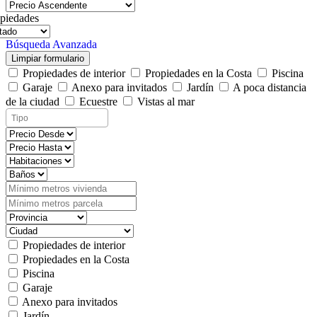
piedades
Búsqueda Avanzada
Limpiar formulario
Propiedades de interior
Propiedades en la Costa
Piscina
Garaje
Anexo para invitados
Jardín
A poca distancia
de la ciudad
Ecuestre
Vistas al mar
Propiedades de interior
Propiedades en la Costa
Piscina
Garaje
Anexo para invitados
Jardín