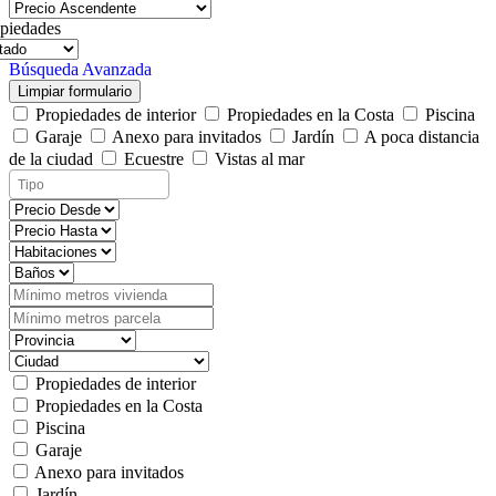
piedades
Búsqueda Avanzada
Limpiar formulario
Propiedades de interior
Propiedades en la Costa
Piscina
Garaje
Anexo para invitados
Jardín
A poca distancia
de la ciudad
Ecuestre
Vistas al mar
Propiedades de interior
Propiedades en la Costa
Piscina
Garaje
Anexo para invitados
Jardín