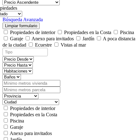
piedades
Búsqueda Avanzada
Limpiar formulario
Propiedades de interior
Propiedades en la Costa
Piscina
Garaje
Anexo para invitados
Jardín
A poca distancia
de la ciudad
Ecuestre
Vistas al mar
Propiedades de interior
Propiedades en la Costa
Piscina
Garaje
Anexo para invitados
Jardín