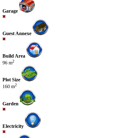
Garage
Guest Annexe
Build Area
2
96 m
Plot Size
2
160 m
Garden
Electricity