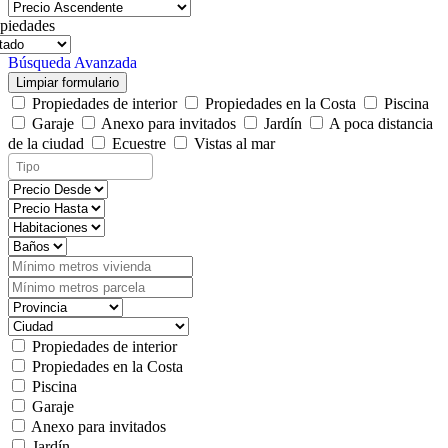
piedades
Búsqueda Avanzada
Limpiar formulario
Propiedades de interior
Propiedades en la Costa
Piscina
Garaje
Anexo para invitados
Jardín
A poca distancia
de la ciudad
Ecuestre
Vistas al mar
Propiedades de interior
Propiedades en la Costa
Piscina
Garaje
Anexo para invitados
Jardín