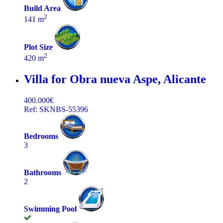
Build Area
2
141 m
Plot Size
2
420 m
Villa for Obra nueva
Aspe, Alicante
400.000€
Ref: SKNBS-55396
Bedrooms
3
Bathrooms
2
Swimming Pool