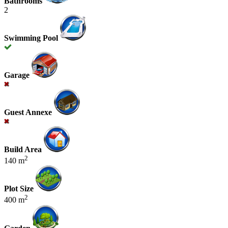
Bathrooms
2
Swimming Pool
Garage
Guest Annexe
Build Area
2
140 m
Plot Size
2
400 m