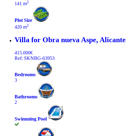
2
141 m
Plot Size
2
420 m
Villa for Obra nueva
Aspe, Alicante
415.000€
Ref: SKNBG-63953
Bedrooms
3
Bathrooms
2
Swimming Pool