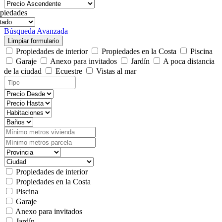
piedades
Búsqueda Avanzada
Limpiar formulario
Propiedades de interior
Propiedades en la Costa
Piscina
Garaje
Anexo para invitados
Jardín
A poca distancia
de la ciudad
Ecuestre
Vistas al mar
Propiedades de interior
Propiedades en la Costa
Piscina
Garaje
Anexo para invitados
Jardín