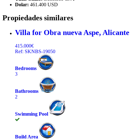
Dolar:
461.400 USD
Propiedades similares
Villa for Obra nueva
Aspe, Alicante
415.000€
Ref: SKNBS-19050
Bedrooms
3
Bathrooms
2
Swimming Pool
Build Area