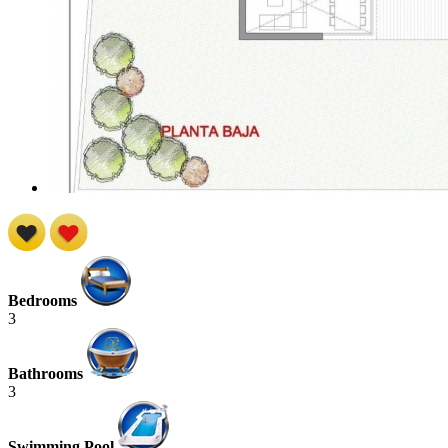
Bedrooms
3
Bathrooms
3
Swimming Pool