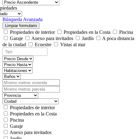
piedades
Búsqueda Avanzada
Limpiar formulario
Propiedades de interior
Propiedades en la Costa
Piscina
Garaje
Anexo para invitados
Jardín
A poca distancia
de la ciudad
Ecuestre
Vistas al mar
Propiedades de interior
Propiedades en la Costa
Piscina
Garaje
Anexo para invitados
Jardín