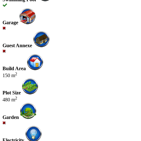
Garage
Guest Annexe
Build Area
2
150 m
Plot Size
2
480 m
Garden
Electricity