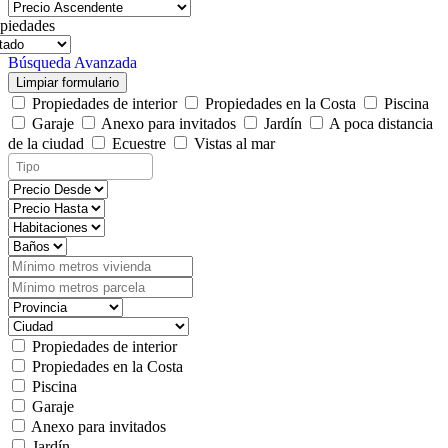
piedades
Búsqueda Avanzada
Limpiar formulario
Propiedades de interior
Propiedades en la Costa
Piscina
Garaje
Anexo para invitados
Jardín
A poca distancia
de la ciudad
Ecuestre
Vistas al mar
Propiedades de interior
Propiedades en la Costa
Piscina
Garaje
Anexo para invitados
Jardín