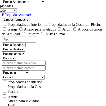
piedades
Búsqueda Avanzada
Limpiar formulario
Propiedades de interior
Propiedades en la Costa
Piscina
Garaje
Anexo para invitados
Jardín
A poca distancia
de la ciudad
Ecuestre
Vistas al mar
Propiedades de interior
Propiedades en la Costa
Piscina
Garaje
Anexo para invitados
Jardín