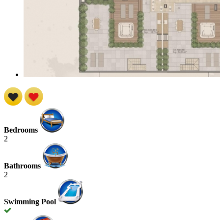
Bedrooms
2
Bathrooms
2
Swimming Pool