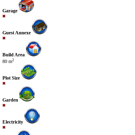
Garage
Guest Annexe
Build Area
2
80 m
Plot Size
Garden
Electricity