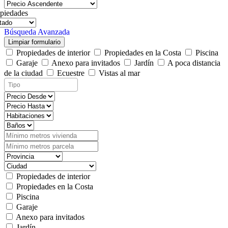
piedades
Búsqueda Avanzada
Limpiar formulario
Propiedades de interior
Propiedades en la Costa
Piscina
Garaje
Anexo para invitados
Jardín
A poca distancia
de la ciudad
Ecuestre
Vistas al mar
Propiedades de interior
Propiedades en la Costa
Piscina
Garaje
Anexo para invitados
Jardín