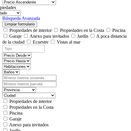
piedades
Búsqueda Avanzada
Limpiar formulario
Propiedades de interior
Propiedades en la Costa
Piscina
Garaje
Anexo para invitados
Jardín
A poca distancia
de la ciudad
Ecuestre
Vistas al mar
Propiedades de interior
Propiedades en la Costa
Piscina
Garaje
Anexo para invitados
Jardín