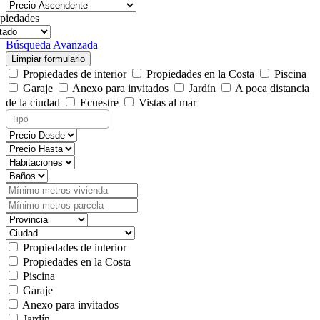
piedades
Búsqueda Avanzada
Limpiar formulario
Propiedades de interior
Propiedades en la Costa
Piscina
Garaje
Anexo para invitados
Jardín
A poca distancia
de la ciudad
Ecuestre
Vistas al mar
Propiedades de interior
Propiedades en la Costa
Piscina
Garaje
Anexo para invitados
Jardín