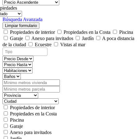
piedades
Búsqueda Avanzada
Limpiar formulario
Propiedades de interior
Propiedades en la Costa
Piscina
Garaje
Anexo para invitados
Jardín
A poca distancia
de la ciudad
Ecuestre
Vistas al mar
Propiedades de interior
Propiedades en la Costa
Piscina
Garaje
Anexo para invitados
Jardín