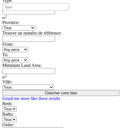
Type:
Minimum Build Area:
2
m
Province:
Trouver un numéro de référence:
From:
To:
Minimum Land Area:
2
m
Ville:
Chercher votre bien
Email me more like these results
Beds:
Baths:
Order: