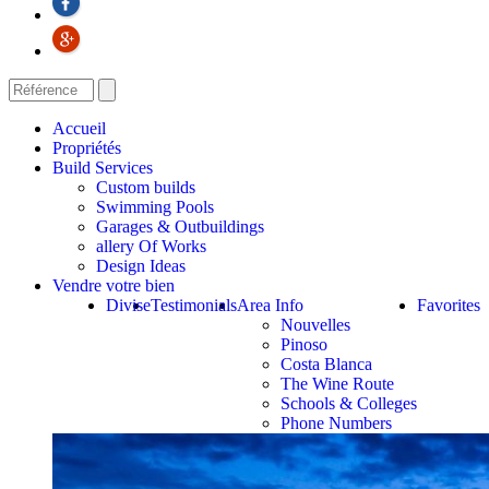
Accueil
Propriétés
Build Services
Custom builds
Swimming Pools
Garages & Outbuildings
allery Of Works
Design Ideas
Vendre votre bien
Divise
Testimonials
Area Info
Favorites
Nouvelles
Pinoso
Costa Blanca
The Wine Route
Schools & Colleges
Phone Numbers