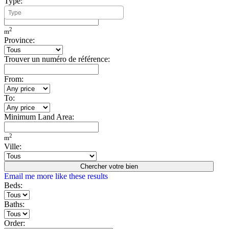
Type:
Minimum Build Area:
2
m
Province:
Trouver un numéro de référence:
From:
To:
Minimum Land Area:
2
m
Ville:
Chercher votre bien
Email me more like these results
Beds:
Baths:
Order: