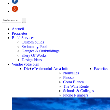
Accueil
Propriétés
Build Services
Custom builds
Swimming Pools
Garages & Outbuildings
allery Of Works
Design Ideas
Vendre votre bien
Divise
Testimonials
Area Info
Favorites
Nouvelles
Pinoso
Costa Blanca
The Wine Route
Schools & Colleges
Phone Numbers