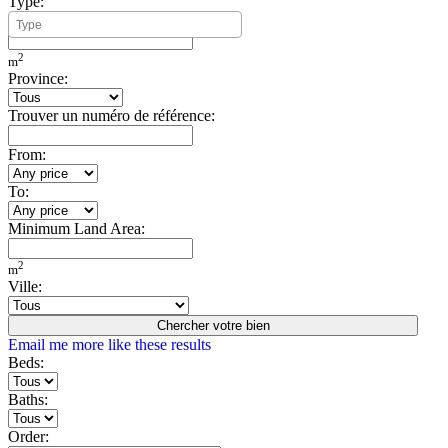
Type:
Minimum Build Area:
2
m
Province:
Trouver un numéro de référence:
From:
To:
Minimum Land Area:
2
m
Ville:
Chercher votre bien
Email me more like these results
Beds:
Baths:
Order: