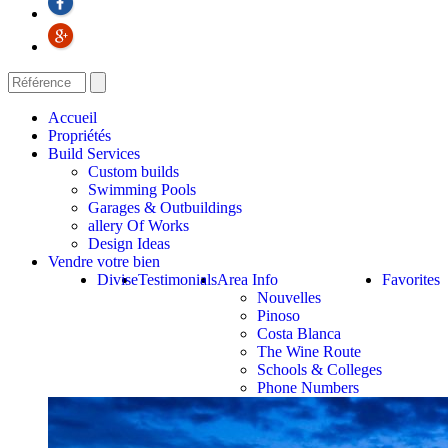
Accueil
Propriétés
Build Services
Custom builds
Swimming Pools
Garages & Outbuildings
allery Of Works
Design Ideas
Vendre votre bien
Divise
Testimonials
Area Info
Favorites
Nouvelles
Pinoso
Costa Blanca
The Wine Route
Schools & Colleges
Phone Numbers