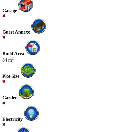
Garage
Guest Annexe
Build Area
2
84 m
Plot Size
Garden
Electricity