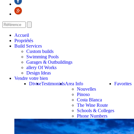
Accueil
Propriétés
Build Services
Custom builds
Swimming Pools
Garages & Outbuildings
allery Of Works
Design Ideas
Vendre votre bien
Divise
Testimonials
Area Info
Favorites
Nouvelles
Pinoso
Costa Blanca
The Wine Route
Schools & Colleges
Phone Numbers