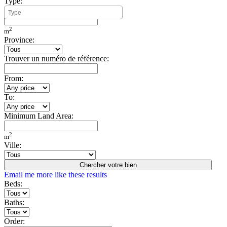
Type:
Minimum Build Area:
2
m
Province:
Trouver un numéro de référence:
From:
To:
Minimum Land Area:
2
m
Ville:
Chercher votre bien
Email me more like these results
Beds:
Baths:
Order: