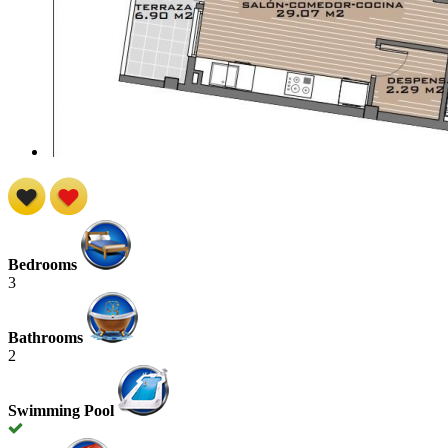
Bedrooms
3
Bathrooms
2
Swimming Pool