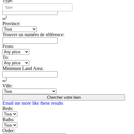
Type:
Minimum Build Area:
2
m
Province:
Trouver un numéro de référence:
From:
To:
Minimum Land Area:
2
m
Ville:
Chercher votre bien
Email me more like these results
Beds:
Baths:
Order: