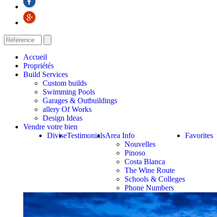
Accueil
Propriétés
Build Services
Custom builds
Swimming Pools
Garages & Outbuildings
allery Of Works
Design Ideas
Vendre votre bien
Divise
Testimonials
Area Info
Favorites
Nouvelles
Pinoso
Costa Blanca
The Wine Route
Schools & Colleges
Phone Numbers