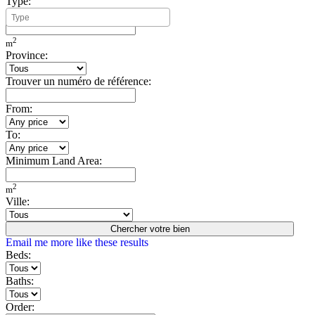
Type:
Minimum Build Area:
2
m
Province:
Trouver un numéro de référence:
From:
To:
Minimum Land Area:
2
m
Ville:
Chercher votre bien
Email me more like these results
Beds:
Baths:
Order: