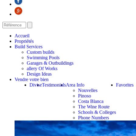
Accueil
Propriétés
Build Services
Custom builds
Swimming Pools
Garages & Outbuildings
allery Of Works
Design Ideas
Vendre votre bien
Divise
Testimonials
Area Info
Favorites
Nouvelles
Pinoso
Costa Blanca
The Wine Route
Schools & Colleges
Phone Numbers