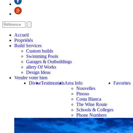
Accueil
Propriétés
Build Services
Custom builds
Swimming Pools
Garages & Outbuildings
allery Of Works
Design Ideas
Vendre votre bien
Divise
Testimonials
Area Info
Favorites
Nouvelles
Pinoso
Costa Blanca
The Wine Route
Schools & Colleges
Phone Numbers