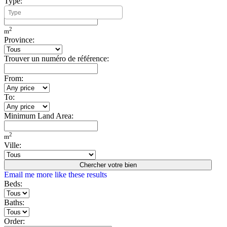
Type:
Minimum Build Area:
2
m
Province:
Trouver un numéro de référence:
From:
To:
Minimum Land Area:
2
m
Ville:
Chercher votre bien
Email me more like these results
Beds:
Baths:
Order: