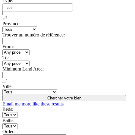
Type:
Minimum Build Area:
2
m
Province:
Trouver un numéro de référence:
From:
To:
Minimum Land Area:
2
m
Ville:
Chercher votre bien
Email me more like these results
Beds:
Baths:
Order: