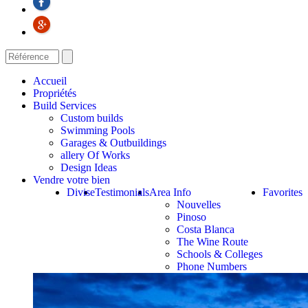
Accueil
Propriétés
Build Services
Custom builds
Swimming Pools
Garages & Outbuildings
allery Of Works
Design Ideas
Vendre votre bien
Divise
Testimonials
Area Info
Favorites
Nouvelles
Pinoso
Costa Blanca
The Wine Route
Schools & Colleges
Phone Numbers