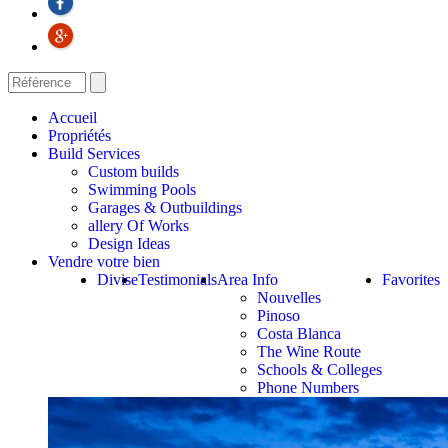
Accueil
Propriétés
Build Services
Custom builds
Swimming Pools
Garages & Outbuildings
allery Of Works
Design Ideas
Vendre votre bien
Divise
Testimonials
Area Info
Favorites
Nouvelles
Pinoso
Costa Blanca
The Wine Route
Schools & Colleges
Phone Numbers