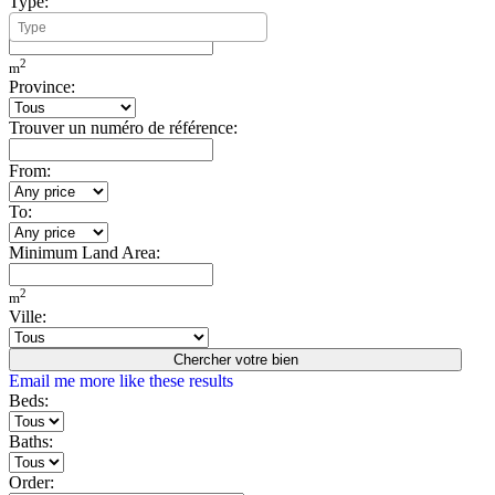
Type:
Minimum Build Area:
2
m
Province:
Trouver un numéro de référence:
From:
To:
Minimum Land Area:
2
m
Ville:
Chercher votre bien
Email me more like these results
Beds:
Baths:
Order: