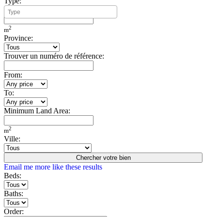
Type:
Minimum Build Area:
2
m
Province:
Trouver un numéro de référence:
From:
To:
Minimum Land Area:
2
m
Ville:
Chercher votre bien
Email me more like these results
Beds:
Baths:
Order: