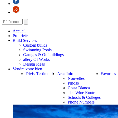
Accueil
Propriétés
Build Services
Custom builds
Swimming Pools
Garages & Outbuildings
allery Of Works
Design Ideas
Vendre votre bien
Divise
Testimonials
Area Info
Favorites
Nouvelles
Pinoso
Costa Blanca
The Wine Route
Schools & Colleges
Phone Numbers