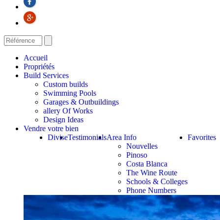
Accueil
Propriétés
Build Services
Custom builds
Swimming Pools
Garages & Outbuildings
allery Of Works
Design Ideas
Vendre votre bien
Divise
Testimonials
Area Info
Favorites
Nouvelles
Pinoso
Costa Blanca
The Wine Route
Schools & Colleges
Phone Numbers