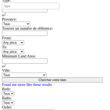
Type:
Minimum Build Area:
2
m
Province:
Trouver un numéro de référence:
From:
To:
Minimum Land Area:
2
m
Ville:
Chercher votre bien
Email me more like these results
Beds:
Baths:
Order: