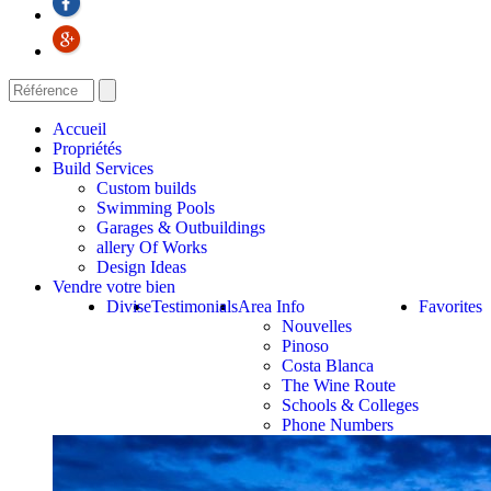
Accueil
Propriétés
Build Services
Custom builds
Swimming Pools
Garages & Outbuildings
allery Of Works
Design Ideas
Vendre votre bien
Divise
Testimonials
Area Info
Favorites
Nouvelles
Pinoso
Costa Blanca
The Wine Route
Schools & Colleges
Phone Numbers