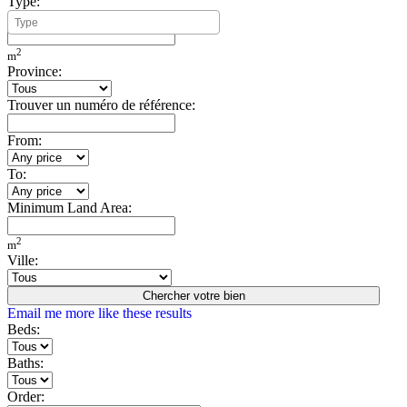
Type:
Minimum Build Area:
2
m
Province:
Trouver un numéro de référence:
From:
To:
Minimum Land Area:
2
m
Ville:
Chercher votre bien
Email me more like these results
Beds:
Baths:
Order: