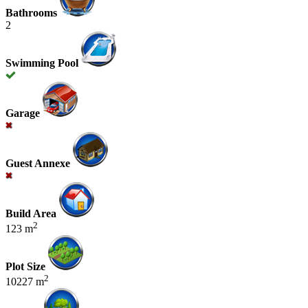
Bathrooms
2
Swimming Pool
Garage
Guest Annexe
Build Area
2
123 m
Plot Size
2
10227 m