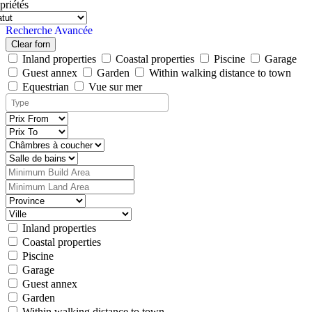
priétés
Recherche Avancée
Clear forn
Inland properties
Coastal properties
Piscine
Garage
Guest annex
Garden
Within walking distance to town
Equestrian
Vue sur mer
Inland properties
Coastal properties
Piscine
Garage
Guest annex
Garden
Within walking distance to town