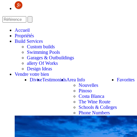
Accueil
Propriétés
Build Services
Custom builds
Swimming Pools
Garages & Outbuildings
allery Of Works
Design Ideas
Vendre votre bien
Divise
Testimonials
Area Info
Favorites
Nouvelles
Pinoso
Costa Blanca
The Wine Route
Schools & Colleges
Phone Numbers