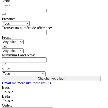
Type:
Minimum Build Area:
2
m
Province:
Trouver un numéro de référence:
From:
To:
Minimum Land Area:
2
m
Ville:
Chercher votre bien
Email me more like these results
Beds:
Baths:
Order: