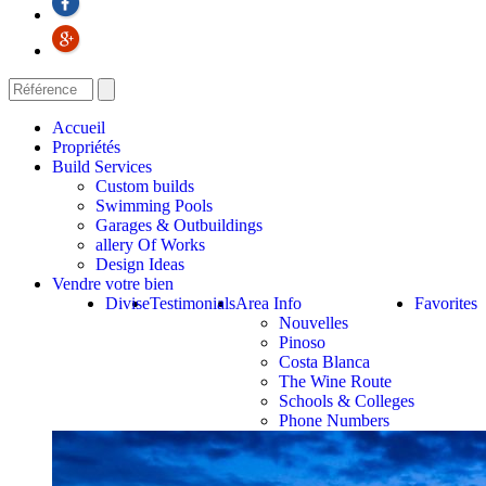
Accueil
Propriétés
Build Services
Custom builds
Swimming Pools
Garages & Outbuildings
allery Of Works
Design Ideas
Vendre votre bien
Divise
Testimonials
Area Info
Favorites
Nouvelles
Pinoso
Costa Blanca
The Wine Route
Schools & Colleges
Phone Numbers